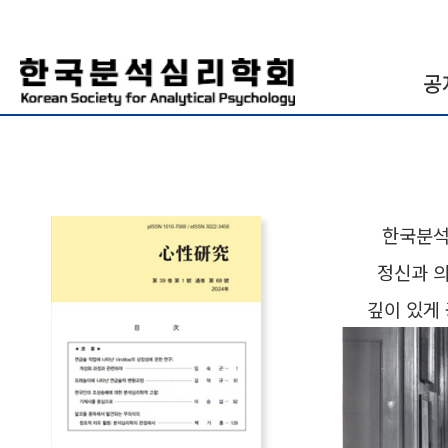
공
한국분석심리학
정신과 의사였
깊이 있게 공